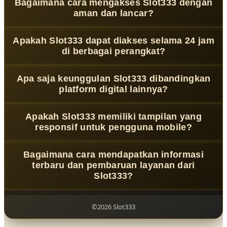
Bagaimana cara mengakses Slot333 dengan
yang stabil, serta tampilan yang responsif. Kombinasi
aman dan lancar?
tersebut memberikan pengalaman akses yang lebih
nyaman di berbagai perangkat.
Gunakan selalu alamat resmi Slot333 dan pastikan koneksi
Apakah Slot333 dapat diakses selama 24 jam
internet dalam kondisi stabil agar proses akses berjalan
di berbagai perangkat?
lebih cepat, aman, dan tanpa kendala.
Ya, Slot333 dapat diakses kapan saja melalui desktop,
Apa saja keunggulan Slot333 dibandingkan
laptop, tablet, maupun smartphone dengan tampilan
platform digital lainnya?
yang tetap optimal dan mudah digunakan.
Slot333 mengutamakan kemudahan navigasi, kecepatan
Apakah Slot333 memiliki tampilan yang
akses, serta pengembangan layanan secara berkelanjutan
responsif untuk pengguna mobile?
untuk memberikan pengalaman yang lebih baik bagi
pengguna.
Tentu. Seluruh halaman Slot333 telah dioptimalkan agar
Bagaimana cara mendapatkan informasi
tampil nyaman di berbagai ukuran layar sehingga tetap
terbaru dan pembaruan layanan dari
mudah digunakan melalui perangkat mobile.
Slot333?
Informasi terbaru dapat ditemukan melalui halaman
resmi Slot333 yang diperbarui secara berkala agar
©2026 Slot333
pengguna selalu memperoleh informasi yang akurat dan