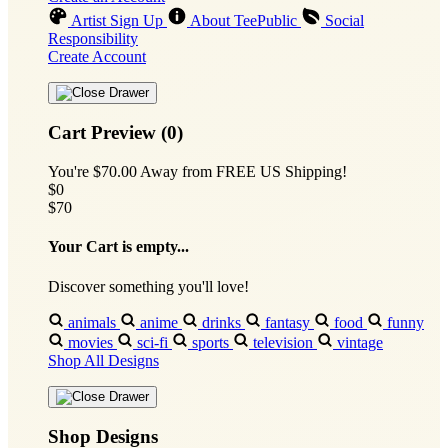
Artist Sign Up
About TeePublic
Social
Responsibility
Create Account
Cart Preview (0)
You're
$70.00
Away from
FREE US Shipping!
$0
$70
Your Cart is empty...
Discover something you'll love!
animals
anime
drinks
fantasy
food
funny
movies
sci-fi
sports
television
vintage
Shop All Designs
Shop Designs