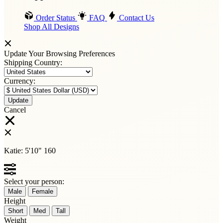
Order Status
FAQ
Contact Us
Shop All Designs
Update Your Browsing Preferences
Shipping Country:
Currency:
Cancel
Katie:
5'10"
160
Select your person:
Male
Female
Height
Short
Med
Tall
Weight