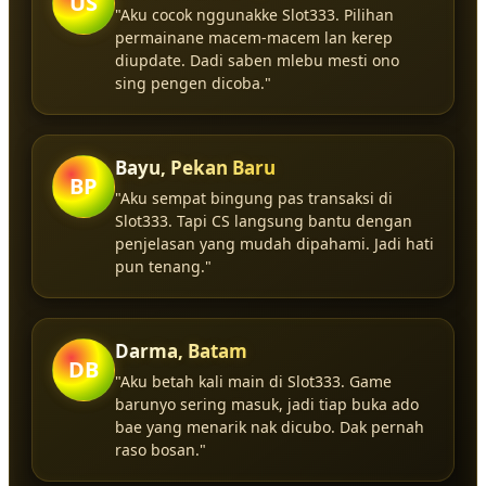
US
"Aku cocok nggunakke Slot333. Pilihan
permainane macem-macem lan kerep
diupdate. Dadi saben mlebu mesti ono
sing pengen dicoba."
Bayu, Pekan Baru
BP
"Aku sempat bingung pas transaksi di
Slot333. Tapi CS langsung bantu dengan
penjelasan yang mudah dipahami. Jadi hati
pun tenang."
Darma, Batam
DB
"Aku betah kali main di Slot333. Game
barunyo sering masuk, jadi tiap buka ado
bae yang menarik nak dicubo. Dak pernah
raso bosan."